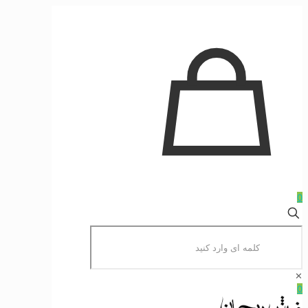
0
✕
0