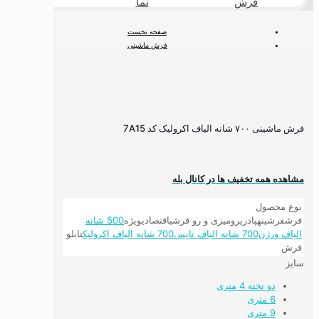
فرش
نما
طبیعی
صفحه نخست
فرش ماشینی
فرش ۷۰۰ شانه
700 شانه hcp اکرولیک
فرش ماشینی ۷۰۰ شانه الیاف اکرولیک کد 7A15
فرش ماشینی ۷۰۰ شانه الیاف اکرولیک کد 7A15
مشاهده همه تخفیف ها در کانال بله
نوع محصول
فرش
فرشینه
پادری
رومیزی و رو فرشی
اقتصادی
ویژه
500 شانه
الیاف ورژن
700 شانه الیاف تاپس
700 شانه الیاف اکرولیک
تابلو
فرش
سایز
دو تخته 4 متری
6 متری
9 متری