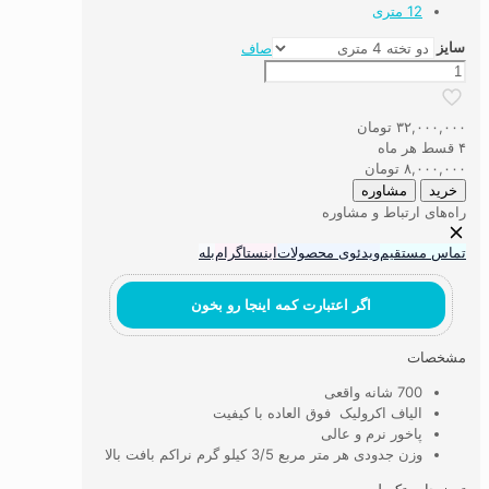
12 متری
سایز
صاف
فرش
ماشینی
۷۰۰
۳۲,۰۰۰,۰۰۰
تومان
شانه
۴ قسط هر ماه
الیاف
۸,۰۰۰,۰۰۰
تومان
اکرولیک
خرید
مشاوره
کد
راه‌های ارتباط و مشاوره
7A15
عدد
تماس مستقیم
ویدئوی محصولات
اینستاگرام
بله
اگر اعتبارت کمه اینجا رو بخون
مشخصات
700 شانه واقعی
الیاف اکرولیک فوق العاده با کیفیت
پاخور نرم و عالی
وزن جدودی هر متر مربع 3/5 کیلو گرم نراکم بافت بالا