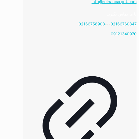
info@reihancarpet.com
با ما تماس بگیرید
02166758903
---
02166760847
09121340970