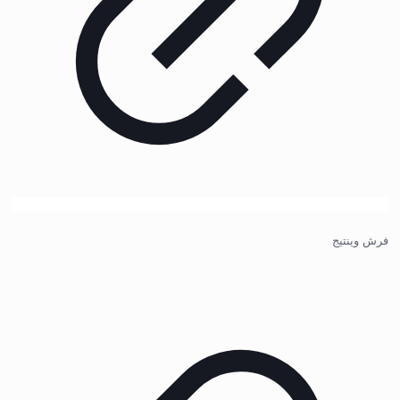
فرش وینتیج