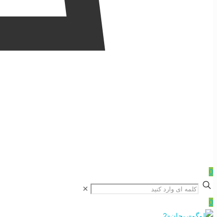
0
✕
0