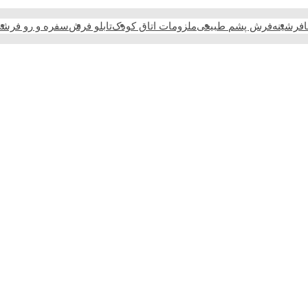
فرشینه
فرش پشم طبیعی
ملزومات اتاق کودک
تابلو فرش
سفره و رو فرش