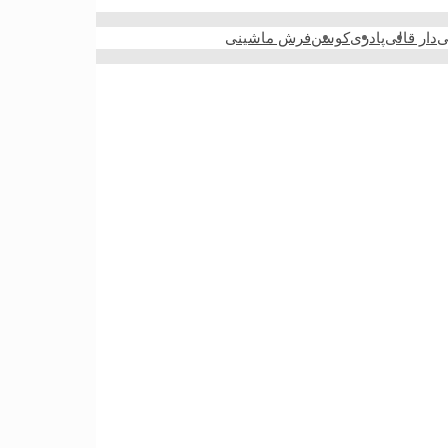
ی
دار قالی
پادری
کوسن
فرش ماشینی