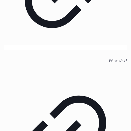
فرش وینتیج