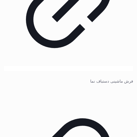
فرش ماشینی دستباف نما