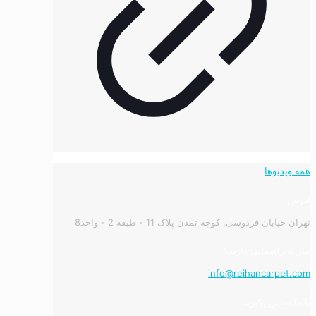
همه ویدیوها
آدرس:
تهران خیابان فردوسی, کوچه تمدن پلاک 11 - طبقه 2 - واحد8
نیاز به راهنمایی دارید؟
info@reihancarpet.com
با ما تماس بگیرید