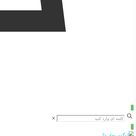
0
✕
0