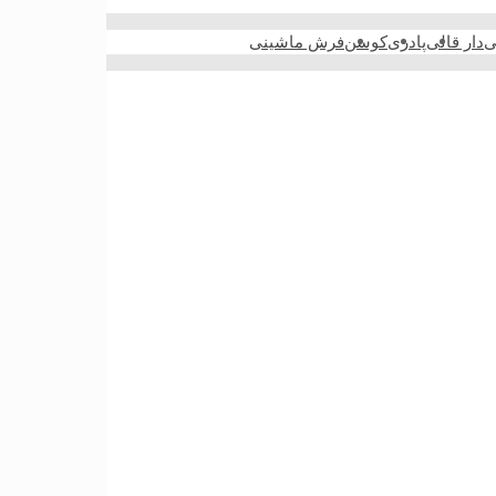
ی
دار قالی
پادری
کوسن
فرش ماشینی