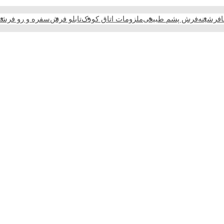
فرشینه
فرش پشم طبیعی
ملزومات اتاق کودک
تابلو فرش
سفره و رو فرش