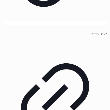
فرش وینتیج