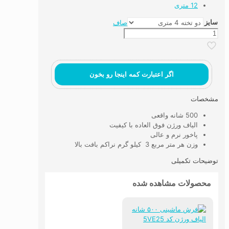
12 متری
سایز
صاف
فرش
ماشینی
۵۰۰
شانه
الیاف
اگر اعتبارت کمه اینجا رو بخون
ورژن
کد
مشخصات
5VE25
عدد
500 شانه واقعی
الیاف ورژن فوق العاده با کیفیت
پاخور نرم و عالی
وزن هر متر مربع 3 کیلو گرم نراکم بافت بالا
توضیحات تکمیلی
محصولات مشاهده شده