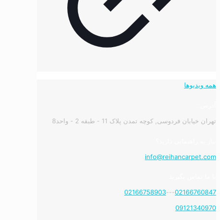
همه ویدیوها
آدرس:
تهران خیابان فردوسی, کوچه تمدن پلاک 11 - طبقه 2 - واحد8
نیاز به راهنمایی دارید؟
info@reihancarpet.com
با ما تماس بگیرید
02166758903
---
02166760847
09121340970