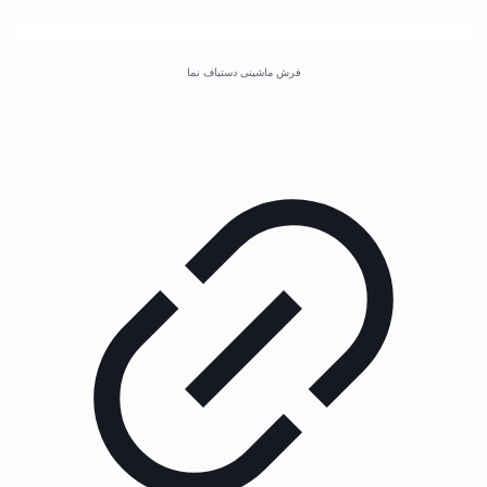
فرش ماشینی دستباف نما