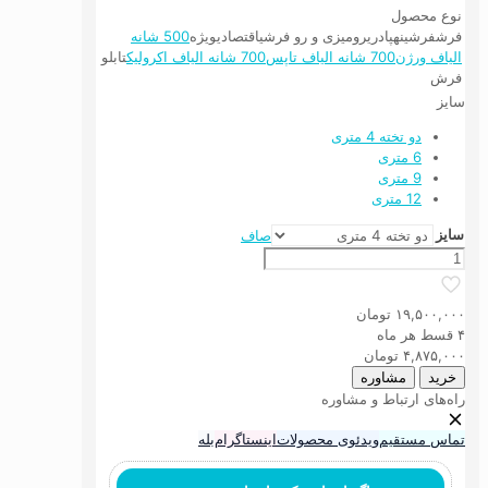
نوع محصول
فرش
فرشینه
پادری
رومیزی و رو فرشی
اقتصادی
ویژه
500 شانه
الیاف ورژن
700 شانه الیاف تاپس
700 شانه الیاف اکرولیک
تابلو
فرش
سایز
دو تخته 4 متری
6 متری
9 متری
12 متری
سایز
صاف
فرش
ماشینی
۵۰۰
۱۹,۵۰۰,۰۰۰
تومان
شانه
۴ قسط هر ماه
الیاف
۴,۸۷۵,۰۰۰
تومان
ورژن
خرید
مشاوره
کد
راه‌های ارتباط و مشاوره
5VE18
عدد
تماس مستقیم
ویدئوی محصولات
اینستاگرام
بله