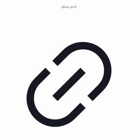
فرش وینتیج