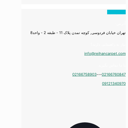
همه ویدیوها
آدرس:
تهران خیابان فردوسی, کوچه تمدن پلاک 11 - طبقه 2 - واحد8
نیاز به راهنمایی دارید؟
info@reihancarpet.com
با ما تماس بگیرید
02166758903
---
02166760847
09121340970