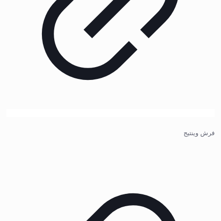
فرش وینتیج