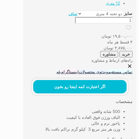
12 متری
سایز
صاف
فرش
ماشینی
۵۰۰
۱۹,۵۰۰,۰۰۰
تومان
شانه
۴ قسط هر ماه
الیاف
۴,۸۷۵,۰۰۰
تومان
ورژن
خرید
مشاوره
کد
راه‌های ارتباط و مشاوره
5VE16
عدد
تماس مستقیم
ویدئوی محصولات
اینستاگرام
بله
اگر اعتبارت کمه اینجا رو بخون
مشخصات
500 شانه واقعی
الیاف ورژن فوق العاده با کیفیت
پاخور نرم و عالی
وزن هر متر مربع 3 کیلو گرم نراکم بافت بالا