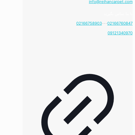
info@reihancarpet.com
با ما تماس بگیرید
02166758903
---
02166760847
09121340970