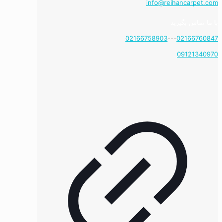
info@reihancarpet.com
با ما تماس بگیرید
02166758903
---
02166760847
09121340970