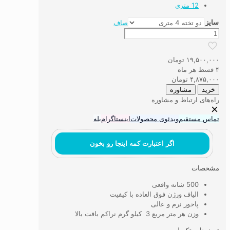
12 متری
سایز
صاف
فرش
ماشینی
۵۰۰
۱۹,۵۰۰,۰۰۰
تومان
شانه
۴ قسط هر ماه
الیاف
۴,۸۷۵,۰۰۰
تومان
ورژن
خرید
مشاوره
کد
راه‌های ارتباط و مشاوره
5VE15
عدد
تماس مستقیم
ویدئوی محصولات
اینستاگرام
بله
اگر اعتبارت کمه اینجا رو بخون
مشخصات
500 شانه واقعی
الیاف ورژن فوق العاده با کیفیت
پاخور نرم و عالی
وزن هر متر مربع 3 کیلو گرم نراکم بافت بالا