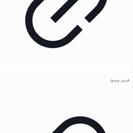
فرش وینتیج