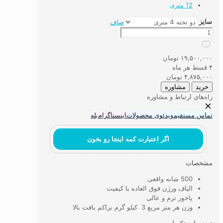
12 متری
سایز
صاف
فرش
ماشینی
۵۰۰
۱۹,۵۰۰,۰۰۰
تومان
شانه
۴ قسط هر ماه
الیاف
۴,۸۷۵,۰۰۰
تومان
ورژن
خرید
مشاوره
کد
راه‌های ارتباط و مشاوره
5VE12
عدد
تماس مستقیم
ویدئوی محصولات
اینستاگرام
بله
اگر اعتبارت کمه اینجا رو بخون
مشخصات
500 شانه واقعی
الیاف ورژن فوق العاده با کیفیت
پاخور نرم و عالی
وزن هر متر مربع 3 کیلو گرم نراکم بافت بالا