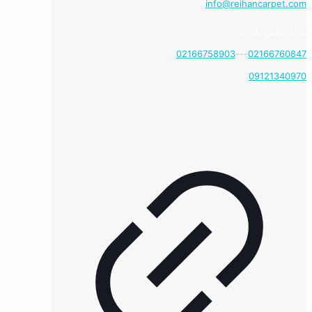
info@reihancarpet.com
با ما تماس بگیرید
02166758903
---
02166760847
09121340970