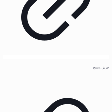
فرش وینتیج