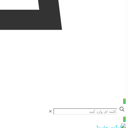
0
✕
0