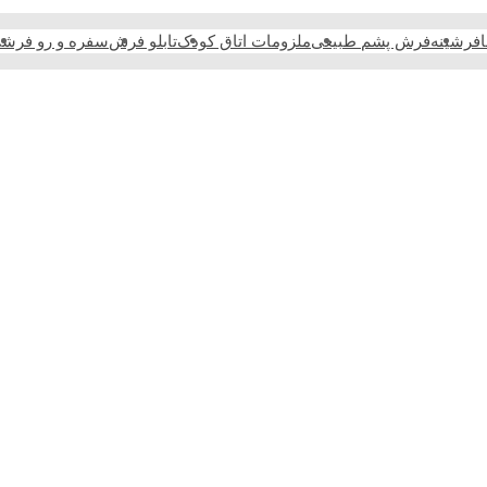
فرشینه
فرش پشم طبیعی
ملزومات اتاق کودک
تابلو فرش
سفره و رو فرش