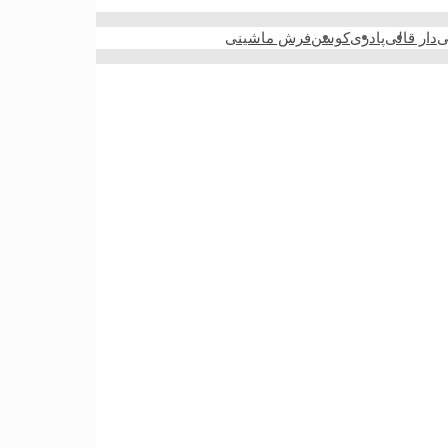
ی
دار قالی
پادری
کوسن
فرش ماشینی