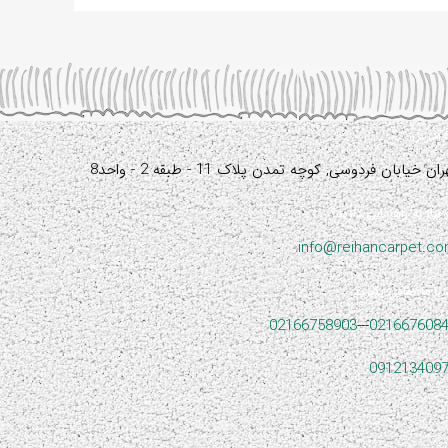
آدرس:
ران خیابان فردوسی, کوچه تمدن پلاک 11 - طبقه 2 - واحد8
نیاز به راهنمایی دارید؟
info@reihancarpet.c
با ما تماس بگیرید
02166758903
---
021667608
091213409