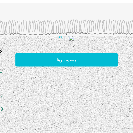
ته
همه ویدیوها
om
47
70