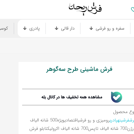
سفره و رو فرشی
دار قالی
پادری
کوس
فرش ماشینی طرح سه‌گوهر
مشاهده همه تخفیف ها در کانال بله
وع محصول
رش
فرشینه
پادری
رومیزی و رو فرشی
اقتصادی
ویژه
500 شانه الیاف
رژن
700 شانه الیاف تاپس
700 شانه الیاف اکرولیک
تابلو فرش