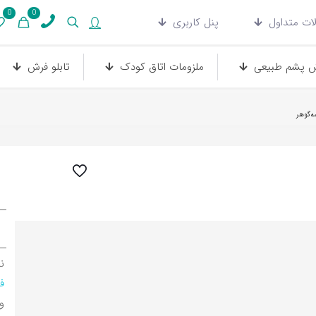
0
0
ات متداول
پنل کاربری
 پشم طبیعی
ملزومات اتاق کودک
تابلو فرش
‌گوهر
ن
ف
و