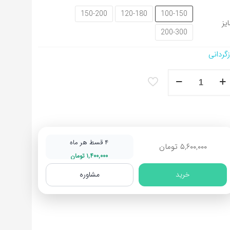
150-200
120-180
100-150
یز
200-300
زگردانی
ش
شینی
ح
‌گوهر
د
۴ قسط هر ماه
۵,۶۰۰,۰۰۰
تومان
۱,۴۰۰,۰۰۰
تومان
خرید
مشاوره