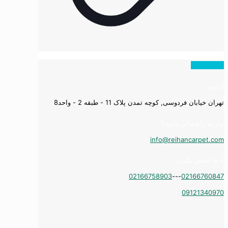
همه ویدیوها
آدرس:
تهران خیابان فردوسی, کوچه تمدن پلاک 11 - طبقه 2 - واحد8
نیاز به راهنمایی دارید؟
info@reihancarpet.com
با ما تماس بگیرید
02166758903
---
02166760847
09121340970