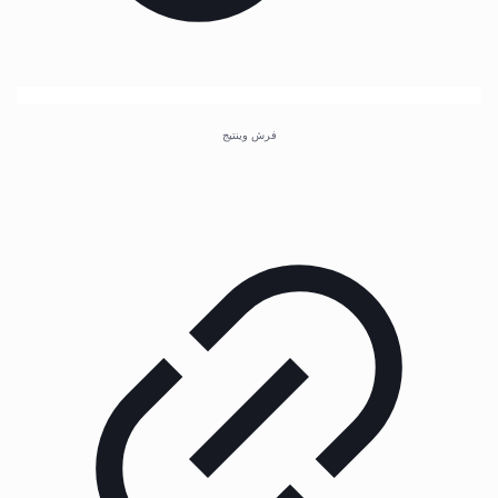
فرش وینتیج