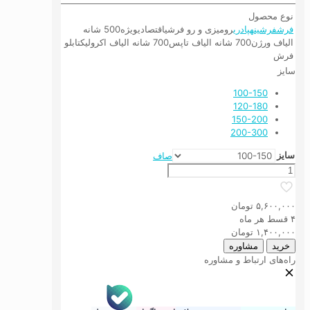
نوع محصول
فرش
فرشینه
پادری
رومیزی و رو فرشی
اقتصادی
ویژه
500 شانه
الیاف ورژن
700 شانه الیاف تاپس
700 شانه الیاف اکرولیک
تابلو
فرش
سایز
100-150
120-180
150-200
200-300
سایز
صاف
فرش
ماشینی
طرح
۵,۶۰۰,۰۰۰
تومان
خرامانِ
۴ قسط هر ماه
شب
۱,۴۰۰,۰۰۰
تومان
عدد
خرید
مشاوره
راه‌های ارتباط و مشاوره