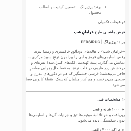
برند: پرژیراگ – تضمین کیفیت و اصالت
محصول
توضیحات تکمیلی
فرش ماشینی طرح
خرامانِ شب
برند: پرژیراگ | PERSIRUG
«خرامانِ شب» با هاله‌های دودآلودِ خاکستری و زمینهٔ تیره،
رقص اسلیمی‌های قرمز و آبی را پیرامون ترنجِ سپیدِ مرکزی به
نمایش می‌گذارد. پتینهٔ کهنه‌نما، لکه‌های کنترل‌شدهٔ نقره‌ای و
درخشش زردِ ظریف در قلب ترنج، به فضا حال‌وهوایی معاصرِ
فاخر می‌بخشند؛ فرشی چشمگیر که هم در دکورهای مدرن و
صنعتی می‌درخشد و هم کنار مبلمان کلاسیک، نقطهٔ کانونی فضا
می‌شود.
✨ مشخصات فنی
🔹
۱۰۰۰ شانه واقعی
ریزبافت و خوانا؛ لبهٔ موتیف‌ها تیز و جزئیات گل‌ها و اسلیمی‌ها
بدون شکستگی دیده می‌شود.
🔹
تراکم ۳۰۰۰ واقعی