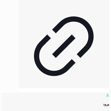
✕
ورود