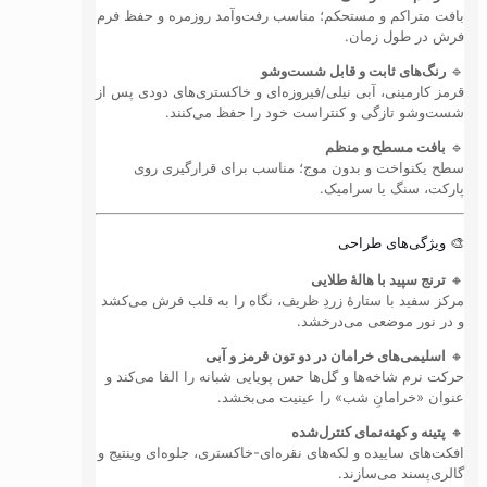
بافت متراکم و مستحکم؛ مناسب رفت‌وآمد روزمره و حفظ فرم
فرش در طول زمان.
🔹
رنگ‌های ثابت و قابل شست‌وشو
قرمز کارمینی، آبی نیلی/فیروزه‌ای و خاکستری‌های دودی پس از
شست‌وشو تازگی و کنتراست خود را حفظ می‌کنند.
🔹
بافت مسطح و منظم
سطح یکنواخت و بدون موج؛ مناسب برای قرارگیری روی
پارکت، سنگ یا سرامیک.
🎨 ویژگی‌های طراحی
🔸
ترنج سپید با هالهٔ طلایی
مرکز سفید با ستارهٔ زردِ ظریف، نگاه را به قلب فرش می‌کشد
و در نور موضعی می‌درخشد.
🔸
اسلیمی‌های خرامان در دو تون قرمز و آبی
حرکت نرم شاخه‌ها و گل‌ها حس پویایی شبانه را القا می‌کند و
عنوان «خرامانِ شب» را عینیت می‌بخشد.
🔸
پتینه و کهنه‌نمای کنترل‌شده
افکت‌های ساییده و لکه‌های نقره‌ای-خاکستری، جلوه‌ای وینتیج و
گالری‌پسند می‌سازند.