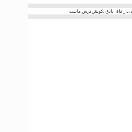
ی
دار قالی
پادری
کوسن
فرش ماشینی