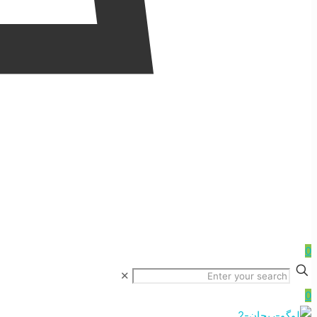
0
✕
0