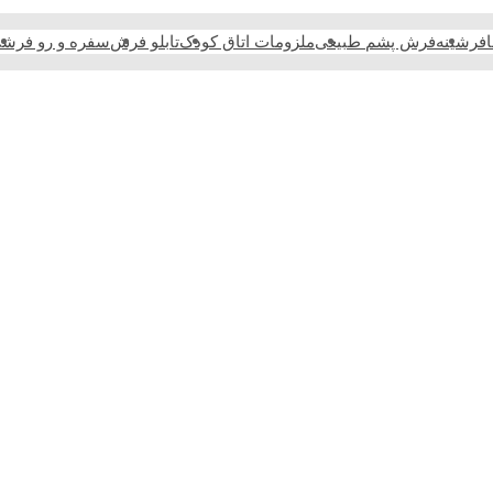
فرشینه
فرش پشم طبیعی
ملزومات اتاق کودک
تابلو فرش
سفره و رو فرش