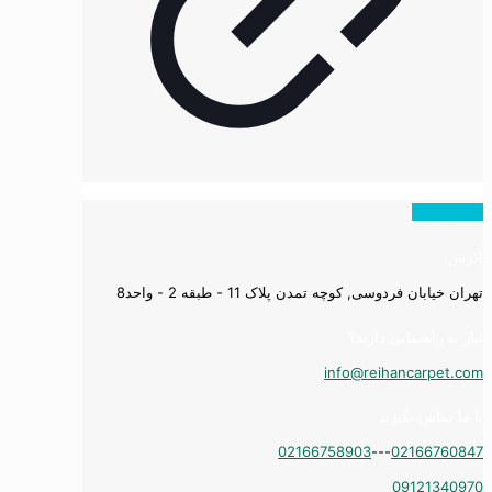
همه ویدیوها
آدرس:
تهران خیابان فردوسی, کوچه تمدن پلاک 11 - طبقه 2 - واحد8
نیاز به راهنمایی دارید؟
info@reihancarpet.com
با ما تماس بگیرید
02166758903
---
02166760847
09121340970