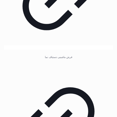
فرش ماشینی دستباف نما