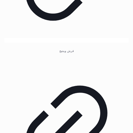
فرش وینتیج