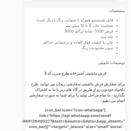
مشخصات
قابل شستشو همراه با ضمانت رنگ ( رنگ ثابت)
ضخامت خاب 8 تا 10 میلی متر
فرش 1000 شانه تراکم 3000
چله پنبه
چاپ با کیفیت فوق العاده و درخشانی حداکثر
بدون محدودیت رنگ
توضیحات تکمیلی
فرش ماشینی آشپزخانه طرح مدرن کد 3
برای سفارش فرش ماشینی سفارشی ریحان می توانید طرح
دلخواه خودتون رو از طریق در گاه های زیر با ما به اشتراک
بگذارید ، ما تمام مراحل تولید را برای شما به صورت سفارشی
انجام می دهیم .
[icon_bar icon="icon-whatsapp"
link="https://api.whatsapp.com/send?
phone=989126490277&text=&source=&data=&app_absent="
target="_blanck" size="small" social=""][icon_bar