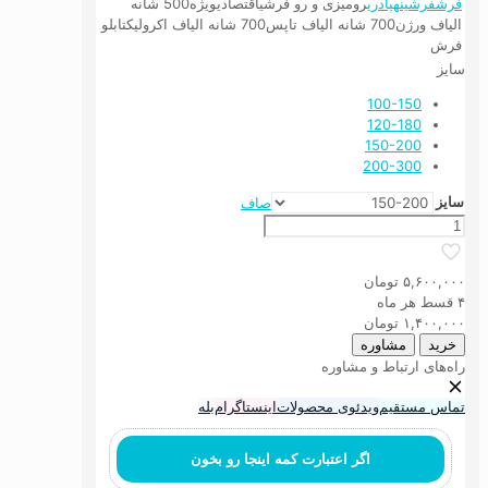
فرش
فرشینه
پادری
رومیزی و رو فرشی
اقتصادی
ویژه
500 شانه
الیاف ورژن
700 شانه الیاف تاپس
700 شانه الیاف اکرولیک
تابلو
فرش
سایز
100-150
120-180
150-200
200-300
سایز
صاف
فرش
ماشینی
آشپزخانه
۵,۶۰۰,۰۰۰
تومان
طرح
۴ قسط هر ماه
مدرن
۱,۴۰۰,۰۰۰
تومان
کد
خرید
مشاوره
5
راه‌های ارتباط و مشاوره
عدد
تماس مستقیم
ویدئوی محصولات
اینستاگرام
بله
اگر اعتبارت کمه اینجا رو بخون