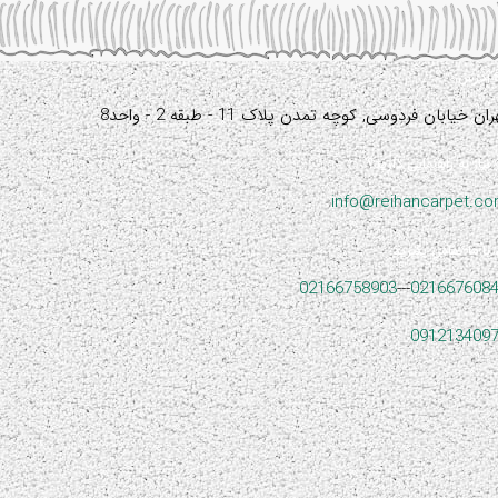
آدرس:
ران خیابان فردوسی, کوچه تمدن پلاک 11 - طبقه 2 - واحد8
نیاز به راهنمایی دارید؟
info@reihancarpet.c
با ما تماس بگیرید
02166758903
---
021667608
091213409