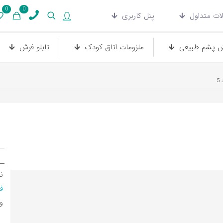
0
0
ات متداول
پنل کاربری
 پشم طبیعی
ملزومات اتاق کودک
تابلو فرش
5
ن
ف
و