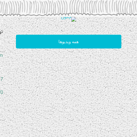
ته
همه ویدیوها
om
47
70