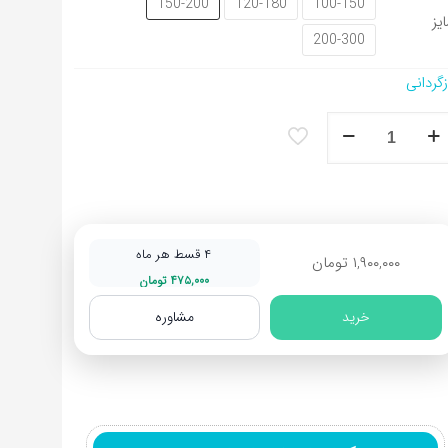
150-200
120-180
100-150
یز
200-300
زگردانی
ش
شینی
پزخانه
ح
رن
۴ قسط هر ماه
۱,۹۰۰,۰۰۰
تومان
۴۷۵,۰۰۰
تومان
خرید
مشاوره
د