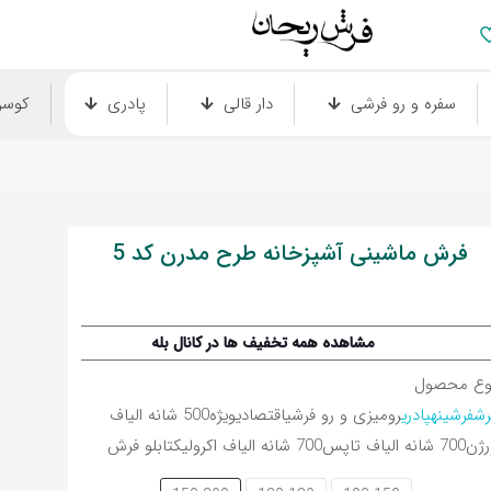
سفره و رو فرشی
دار قالی
پادری
کوس
فرش ماشینی آشپزخانه طرح مدرن کد 5
مشاهده همه تخفیف ها در کانال بله
وع محصول
رش
فرشینه
پادری
رومیزی و رو فرشی
اقتصادی
ویژه
500 شانه الیاف
رژن
700 شانه الیاف تاپس
700 شانه الیاف اکرولیک
تابلو فرش