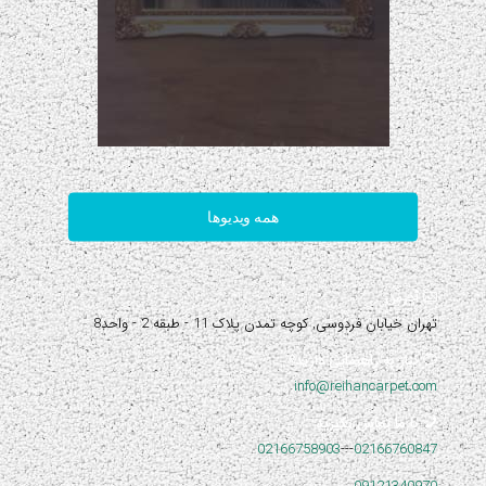
همه ویدیوها
آدرس:
تهران خیابان فردوسی, کوچه تمدن پلاک 11 - طبقه 2 - واحد8
نیاز به راهنمایی دارید؟
info@reihancarpet.com
با ما تماس بگیرید
02166758903
---
02166760847