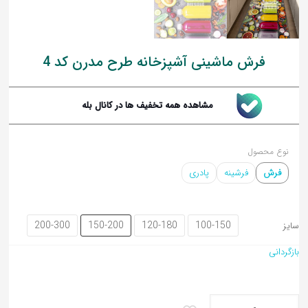
فرش ماشینی آشپزخانه طرح مدرن کد 4
مشاهده همه تخفیف ها در کانال بله
کوسن کودک
نوع محصول
فرش
فرشینه
پادری
200-300
150-200
120-180
100-150
سایز
بازگردانی
فرش