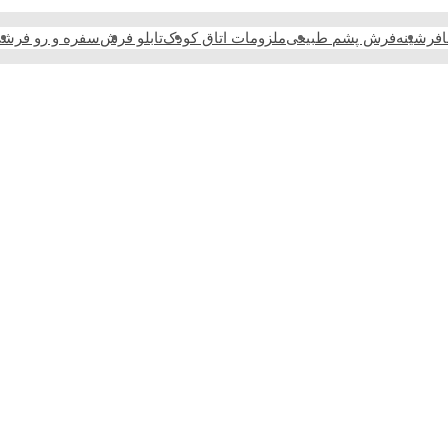
فرشینه
فرش پشم طبیعی
ملزومات اتاق کودک
تابلو فرش
سفره و رو فرش