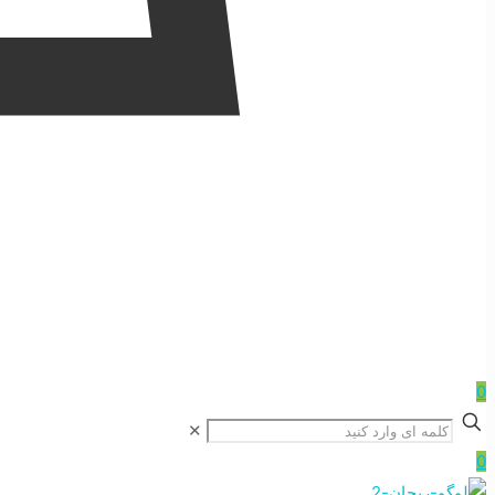
0
✕
0