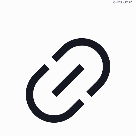
فرش وینتیج