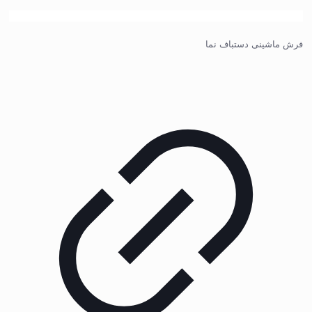
فرش ماشینی دستباف نما