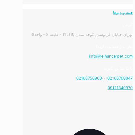
همه ویدیوها
آدرس:
تهران خیابان فردوسی, کوچه تمدن پلاک 11 - طبقه 2 - واحد8
نیاز به راهنمایی دارید؟
info@reihancarpet.com
با ما تماس بگیرید
02166758903
---
02166760847
09121340970