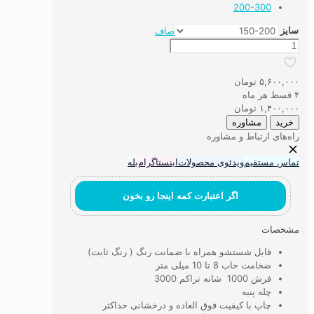
200-300
سایز
صاف
فرش
ماشینی
آشپزخانه
۵,۶۰۰,۰۰۰
تومان
طرح
۴ قسط هر ماه
مدرن
۱,۴۰۰,۰۰۰
تومان
کد
خرید
مشاوره
11
راه‌های ارتباط و مشاوره
عدد
تماس مستقیم
ویدئوی محصولات
اینستاگرام
بله
اگر اعتبارت کمه اینجا رو بخون
مشخصات
قابل شستشو همراه با ضمانت رنگ ( رنگ ثابت)
ضخامت خاب 8 تا 10 میلی متر
فرش 1000 شانه تراکم 3000
چله پنبه
چاپ با کیفیت فوق العاده و درخشانی حداکثر