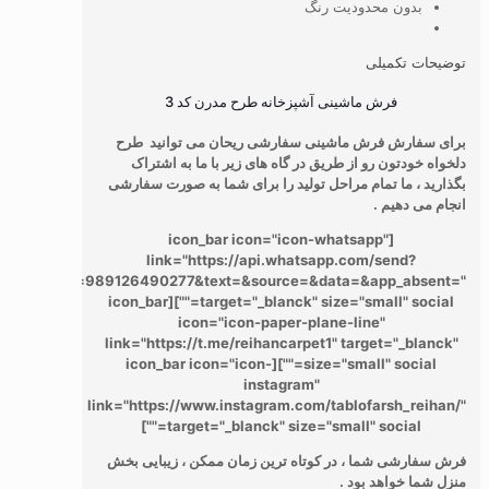
بدون محدودیت رنگ
توضیحات تکمیلی
فرش ماشینی آشپزخانه طرح مدرن کد 3
برای سفارش فرش ماشینی سفارشی ریحان می توانید طرح
دلخواه خودتون رو از طریق در گاه های زیر با ما به اشتراک
بگذارید ، ما تمام مراحل تولید را برای شما به صورت سفارشی
انجام می دهیم .
[icon_bar icon="icon-whatsapp"
link="https://api.whatsapp.com/send?
phone=989126490277&text=&source=&data=&app_absent="
target="_blanck" size="small" social=""][icon_bar
icon="icon-paper-plane-line"
link="https://t.me/reihancarpet1" target="_blanck"
size="small" social=""][icon_bar icon="icon-
instagram"
link="https://www.instagram.com/tablofarsh_reihan/"
target="_blanck" size="small" social=""]
فرش سفارشی شما ، در کوتاه ترین زمان ممکن ، زیبایی بخش
منزل شما خواهد بود .