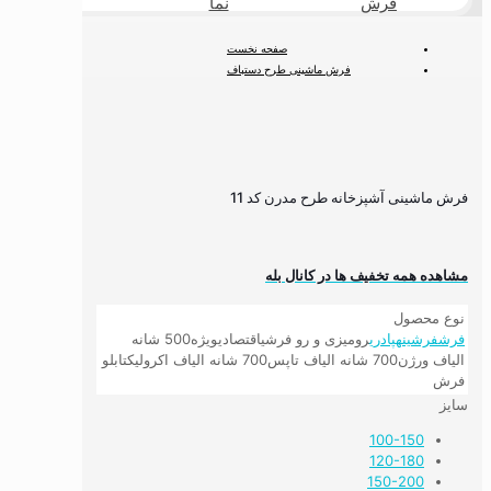
فرش
نما
طبیعی
صفحه نخست
فرش ماشینی طرح دستباف
فرش آشپزخانه
فرش ماشینی آشپزخانه طرح مدرن کد 11
فرش ماشینی آشپزخانه طرح مدرن کد 11
مشاهده همه تخفیف ها در کانال بله
نوع محصول
فرش
فرشینه
پادری
رومیزی و رو فرشی
اقتصادی
ویژه
500 شانه
الیاف ورژن
700 شانه الیاف تاپس
700 شانه الیاف اکرولیک
تابلو
فرش
سایز
100-150
120-180
150-200