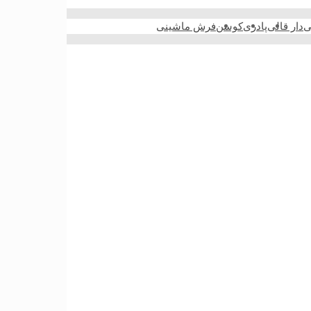
ی
دار قالی
پادری
کوسن
فرش ماشینی