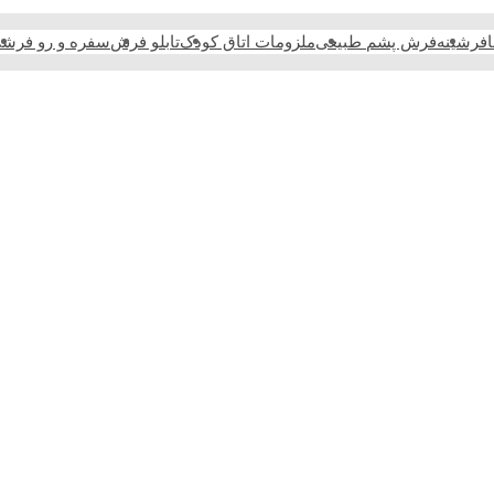
فرشینه
فرش پشم طبیعی
ملزومات اتاق کودک
تابلو فرش
سفره و رو فرش