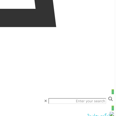
0
✕
0