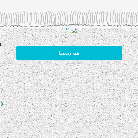
ته
همه ویدیوها
om
47
70