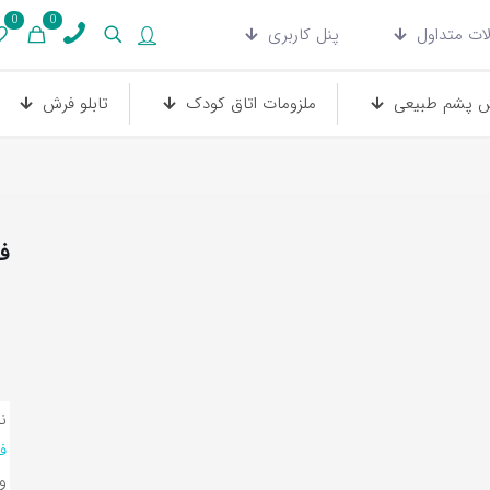
0
0
ات متداول
پنل کاربری
 پشم طبیعی
ملزومات اتاق کودک
تابلو فرش
ف
ن
ف
و