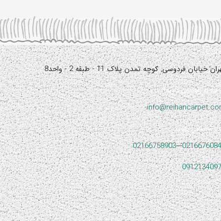
آدرس:
ران خیابان فردوسی, کوچه تمدن پلاک 11 - طبقه 2 - واحد8
نیاز به راهنمایی دارید؟
info@reihancarpet.c
با ما تماس بگیرید
02166758903
---
021667608
091213409