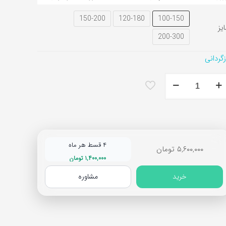
150-200
120-180
100-150
یز
200-300
زگردانی
ش
ح
نگ
د
۴ قسط هر ماه
۵,۶۰۰,۰۰۰
تومان
۱,۴۰۰,۰۰۰
تومان
خرید
مشاوره