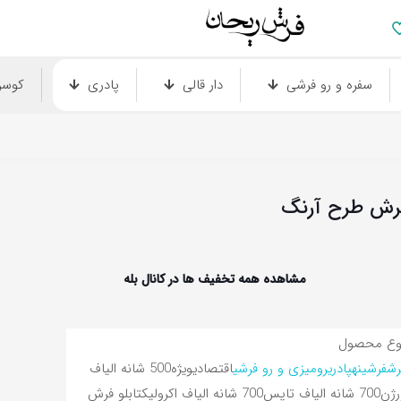
سفره و رو فرشی
دار قالی
پادری
کوس
رش طرح آرنگ
مشاهده همه تخفیف ها در کانال بله
وع محصول
رش
فرشینه
پادری
رومیزی و رو فرشی
اقتصادی
ویژه
500 شانه الیاف
رژن
700 شانه الیاف تاپس
700 شانه الیاف اکرولیک
تابلو فرش