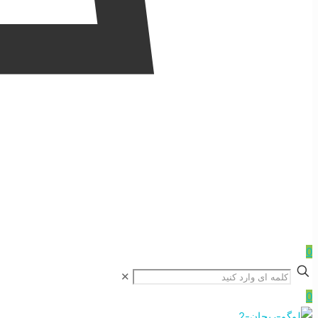
0
✕
0