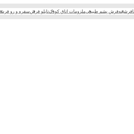
فرشینه
فرش پشم طبیعی
ملزومات اتاق کودک
تابلو فرش
سفره و رو فرش