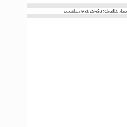
ی
دار قالی
پادری
کوسن
فرش ماشینی