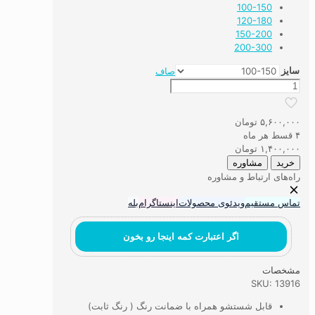
100-150
120-180
150-200
200-300
سایز
صاف
فرش
اتاق
کودک
۵,۶۰۰,۰۰۰
تومان
ماینکرافت
۴ قسط هر ماه
عدد
۱,۴۰۰,۰۰۰
تومان
خرید
مشاوره
راه‌های ارتباط و مشاوره
تماس مستقیم
ویدئوی محصولات
اینستاگرام
بله
اگر اعتبارت کمه اینجا رو بخون
مشخصات
SKU: 13916
قابل شستشو همراه با ضمانت رنگ ( رنگ ثابت)