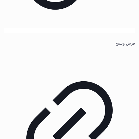
فرش وینتیج