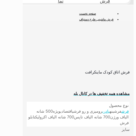
فرش
نما
طبیعی
صفحه نخست
فرش ماشینی طرح دستباف
فرش کودک
فرش اتاق کودک ماینکرافت
فرش اتاق کودک ماینکرافت
مشاهده همه تخفیف ها در کانال بله
نوع محصول
فرش
فرشینه
پادری
رومیزی و رو فرشی
اقتصادی
ویژه
500 شانه
الیاف ورژن
700 شانه الیاف تاپس
700 شانه الیاف اکرولیک
تابلو
فرش
سایز