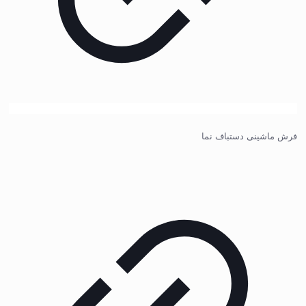
فرش ماشینی دستباف نما