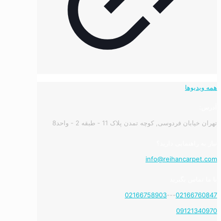
همه ویدیوها
آدرس:
تهران خیابان فردوسی, کوچه تمدن پلاک 11 - طبقه 2 - واحد8
نیاز به راهنمایی دارید؟
info@reihancarpet.com
با ما تماس بگیرید
02166758903
---
02166760847
09121340970