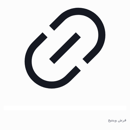
فرش وینتیج