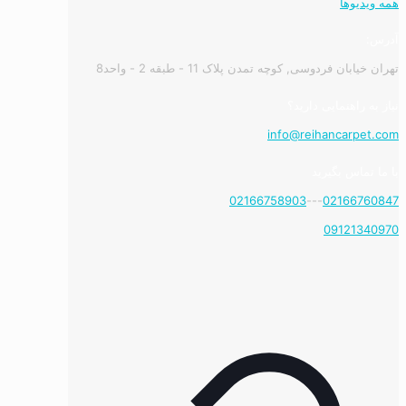
همه ویدیوها
آدرس:
تهران خیابان فردوسی, کوچه تمدن پلاک 11 - طبقه 2 - واحد8
نیاز به راهنمایی دارید؟
info@reihancarpet.com
با ما تماس بگیرید
02166758903
---
02166760847
09121340970