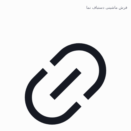
فرش ماشینی دستباف نما