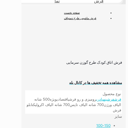
فرش
نما
طبیعی
صفحه نخست
فرش ماشینی طرح دستباف
فرش کودک
فرش کودک مینیمال
فرش اتاق کودک طرح گوزن سرمایی
فرش اتاق کودک طرح گوزن سرمایی
مشاهده همه تخفیف ها در کانال بله
نوع محصول
فرش
فرشینه
پادری
رومیزی و رو فرشی
اقتصادی
ویژه
500 شانه
الیاف ورژن
700 شانه الیاف تاپس
700 شانه الیاف اکرولیک
تابلو
فرش
سایز
100-150