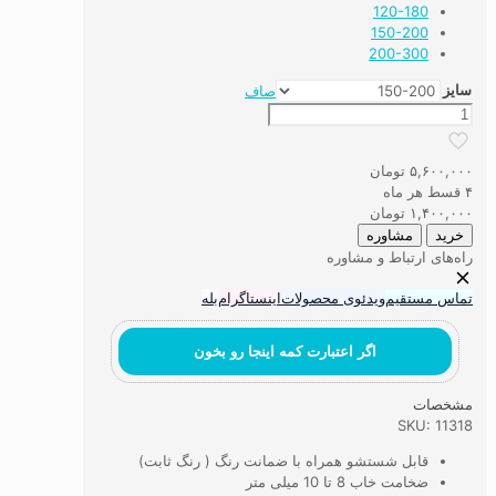
120-180
150-200
200-300
سایز
صاف
فرش
اتاق
کودک
۵,۶۰۰,۰۰۰
تومان
طرح
۴ قسط هر ماه
گوزن
۱,۴۰۰,۰۰۰
تومان
سرمایی
خرید
مشاوره
عدد
راه‌های ارتباط و مشاوره
تماس مستقیم
ویدئوی محصولات
اینستاگرام
بله
اگر اعتبارت کمه اینجا رو بخون
مشخصات
SKU: 11318
قابل شستشو همراه با ضمانت رنگ ( رنگ ثابت)
ضخامت خاب 8 تا 10 میلی متر