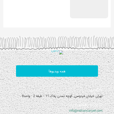
همه ویدیوها
آدرس:
تهران خیابان فردوسی, کوچه تمدن پلاک 11 - طبقه 2 - واحد8
نیاز به راهنمایی دارید؟
info@reihancarpet.com