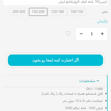
تاپس
700 شانه الیاف اکرولیک
تابلو فرش
200-300
150-200
120-180
100-150
سایز
بازگردانی
فرش
تابلوفرش نقاشی ایرانی و
تابلوفرش تندیس و
تابلوفرش گل و گلدان
اتاق
مینیاتور
مفهومی
کودک
طرح
رنگین
کمان
عدد
اگر اعتبارت کمه اینجا رو بخون
مشخصات
SKU: 11488
قابل شستشو همراه با ضمانت رنگ ( رنگ ثابت)
ضخامت خاب 8 تا 10 میلی متر
فرش 1000 شانه تراکم 3000