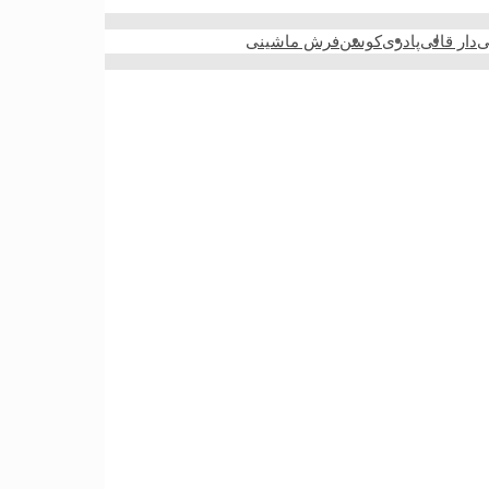
ی
دار قالی
پادری
کوسن
فرش ماشینی