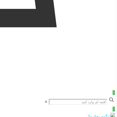
0
✕
0