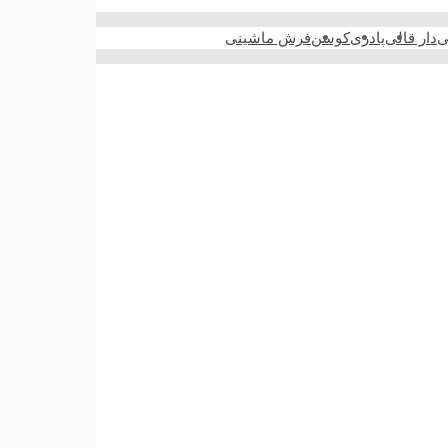
ی
دار قالی
پادری
کوسن
فرش ماشینی