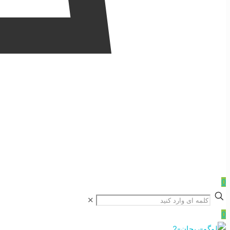
0
✕
0