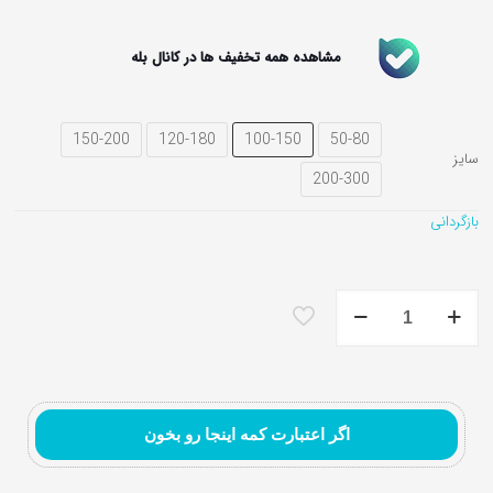
مشاهده همه تخفیف ها در کانال بله
تابلوفرش نقاشی ایرانی و
تابلوفرش تندیس و
150-200
120-180
100-150
50-80
تابلوفرش گل و گلدان
مینیاتور
مفهومی
سایز
200-300
بازگردانی
فرشینه
کودک
پاندا
کونگ
فو
کار
عدد
اگر اعتبارت کمه اینجا رو بخون