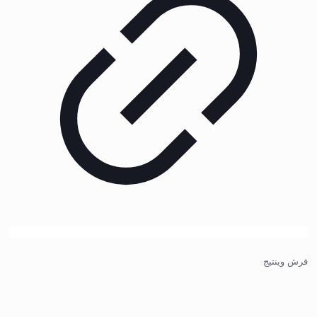
فرش وینتیج