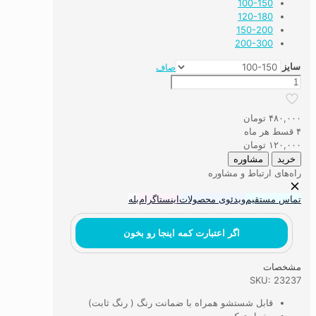
100-150
120-180
150-200
200-300
سایز
صاف
فرشینه
کودک
پاندا
۴۸۰,۰۰۰
تومان
کونگ
۴ قسط هر ماه
فو
۱۲۰,۰۰۰
تومان
کار
خرید
مشاوره
کد
راه‌های ارتباط و مشاوره
10
عدد
تماس مستقیم
ویدئوی محصولات
اینستاگرام
بله
اگر اعتبارت کمه اینجا رو بخون
مشخصات
SKU: 23237
قابل شستشو همراه با ضمانت رنگ ( رنگ ثابت)