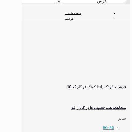
فرش
نما
طبیعی
صفحه نخست
فرشینه
فرشینه کودک
فرشینه انیمیشن
فرشینه کودک پاندا کونگ فو کار کد 10
فرشینه کودک پاندا کونگ فو کار کد 10
مشاهده همه تخفیف ها در کانال بله
سایز
50-80