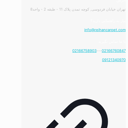
تهران خیابان فردوسی, کوچه تمدن پلاک 11 - طبقه 2 - واحد8
نیاز به راهنمایی دارید؟
info@reihancarpet.com
با ما تماس بگیرید
02166758903
---
02166760847
09121340970