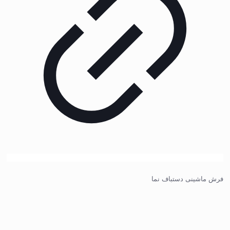
فرش ماشینی دستباف نما