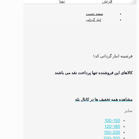
فرش
نما
طبیعی
صفحه نخست
انبار گردانی
فرشینه انبار گردانی کد۱
فرشینه انبار گردانی کد۱
کالاهای این فروشنده تنها پرداخت نقد می باشند
مشاهده همه تخفیف ها در کانال بله
سایز
100-150
120-180
150-200
200-300