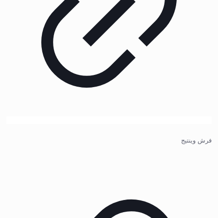
فرش وینتیج