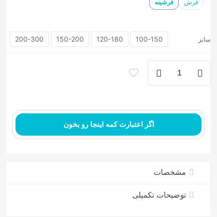
فرش
فرشینه
200-300
150-200
120-180
100-150
سایز
فرشینه
مدرن
طرح
بستان
عدد
اگر اعتبارت کمه اینجا رو بخون
مشخصات
توضیحات تکمیلی