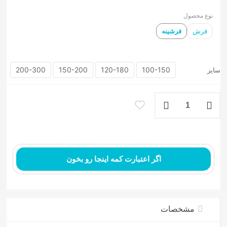
نوع محصول
فرش
فرشینه
200-300
150-200
120-180
100-150
سایز
فرشینه
ماشینی
کهنه
نما
طرح
مادیان
هزار
اگر اعتبارت کمه اینجا رو بخون
رنگ
عدد
مشخصات