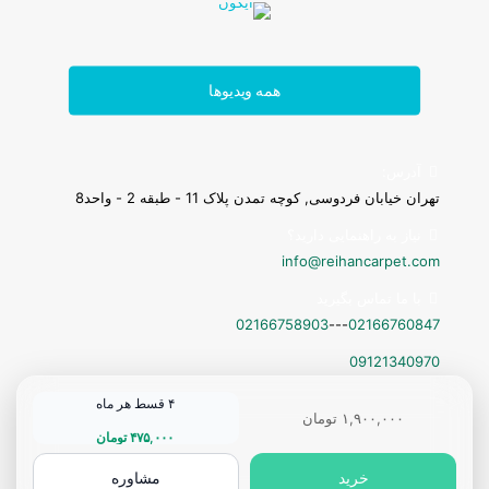
پادری
همه ویدیوها
آدرس:
تهران خیابان فردوسی, کوچه تمدن پلاک 11 - طبقه 2 - واحد8
نیاز به راهنمایی دارید؟
info@reihancarpet.com
با ما تماس بگیرید
02166758903
---
02166760847
09121340970
۴ قسط هر ماه
۱,۹۰۰,۰۰۰
تومان
۴۷۵,۰۰۰
تومان
خرید
مشاوره