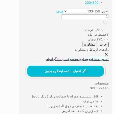
200-300
سایز
صاف
فرشینه
ماشینی
ورساچه
۱,۹۰۰,۰۰۰
تومان
سفید
۴ قسط هر ماه
عدد
۴۷۵,۰۰۰
تومان
خرید
مشاوره
راه‌های ارتباط و مشاوره
تماس مستقیم
ویدئوی محصولات
اینستاگرام
بله
اگر اعتبارت کمه اینجا رو بخون
مشخصات
SKU: 22445
قابل شستشو همراه با ضمانت رنگ ( رنگ ثابت)
مخمل ترک
ضخامت بالا و نرمی فوق العاده زیر پا
لایه زیرین کاملا ضد لعزش