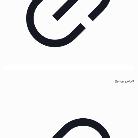
فرش وینتیج