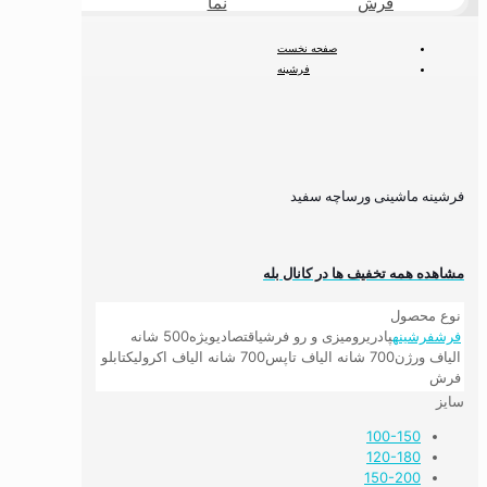
فرش
نما
طبیعی
صفحه نخست
فرشینه
فرشینه مدرن و مینیمال
فرشینه ماشینی ورساچه سفید
فرشینه ماشینی ورساچه سفید
مشاهده همه تخفیف ها در کانال بله
نوع محصول
فرش
فرشینه
پادری
رومیزی و رو فرشی
اقتصادی
ویژه
500 شانه
الیاف ورژن
700 شانه الیاف تاپس
700 شانه الیاف اکرولیک
تابلو
فرش
سایز
100-150
120-180
150-200