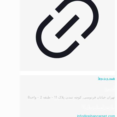
همه ویدیوها
آدرس:
تهران خیابان فردوسی, کوچه تمدن پلاک 11 - طبقه 2 - واحد8
نیاز به راهنمایی دارید؟
info@reihancarpet.com