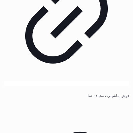
فرش ماشینی دستباف نما