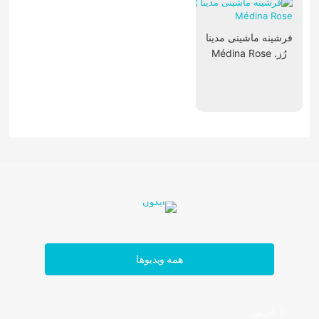
فرشینه ماشینی مدینا
رُز. Médina Rose
تابلوفرش فرانسوی
همه ویدیوها
آدرس: