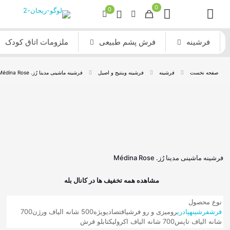
0
0
فرشینه
فرش پشم طبیعی
ملزومات اتاق کودک
صفحه نخست
فرشینه
فرشینه وینتیج و اصیل
فرشینه ماشینی مدینا رُز. Médina Rose
فرشینه ماشینی مدینا رُز. Médina Rose
مشاهده همه تخفیف ها در کانال بله
نوع محصول
فرش
فرشینه
پادری
رومیزی و رو فرشی
اقتصادی
ویژه
500 شانه الیاف ورژن
700
شانه الیاف تاپس
700 شانه الیاف اکرولیک
تابلو فرش