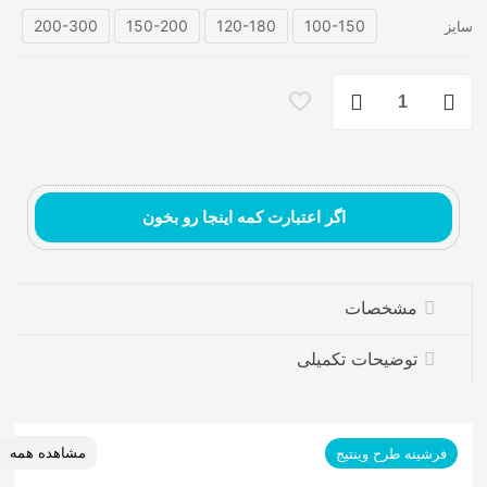
200-300
150-200
120-180
100-150
سایز
فرشینه
ماشینی
مدینا
رُز.
Médina
Rose
عدد
اگر اعتبارت کمه اینجا رو بخون
فرش ماشینی مدرن
مشخصات
توضیحات تکمیلی
مشاهده همه
فرشینه طرح وینتیج