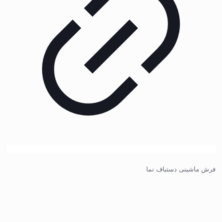
فرش ماشینی دستباف نما