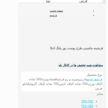
فرش
نما
طبیعی
صفحه نخست
فرشینه
فرشینه مدرن و مینیمال
فرشینه ماشینی طرح پوست یوز پلنگ کد3
فرشینه ماشینی طرح پوست یوز پلنگ کد3
مشاهده همه تخفیف ها در کانال بله
نوع محصول
فرش
فرشینه
پادری
رومیزی و رو فرشی
اقتصادی
ویژه
500 شانه
الیاف ورژن
700 شانه الیاف تاپس
700 شانه الیاف اکرولیک
تابلو
فرش
سایز
100-150
120-180