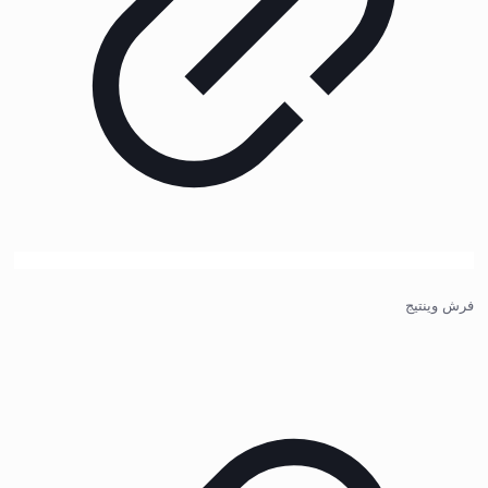
فرش وینتیج