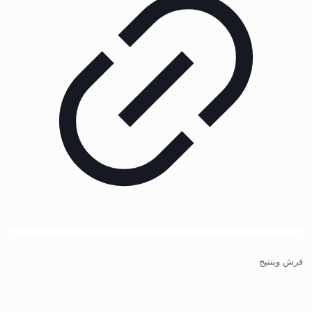
فرش وینتیج