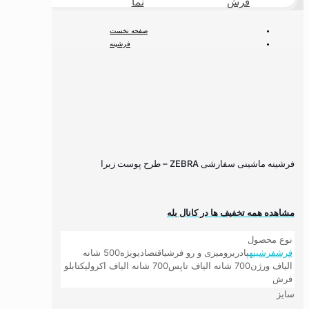
فرش
نما
طبیعی
صفحه نخست
فرشینه
فرشینه مدرن و مینیمال
فرشینه ماشینی سفارشی ZEBRA – طرح پوست زبرا
فرشینه ماشینی سفارشی ZEBRA – طرح پوست زبرا
مشاهده همه تخفیف ها در کانال بله
نوع محصول
فرش
فرشینه
پادری
رومیزی و رو فرشی
اقتصادی
ویژه
500 شانه
الیاف ورژن
700 شانه الیاف تاپس
700 شانه الیاف اکرولیک
تابلو
فرش
سایز