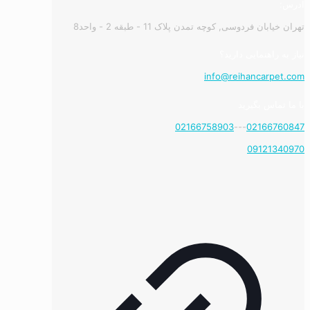
آدرس:
تهران خیابان فردوسی, کوچه تمدن پلاک 11 - طبقه 2 - واحد8
نیاز به راهنمایی دارید؟
info@reihancarpet.com
با ما تماس بگیرید
02166758903
---
02166760847
09121340970