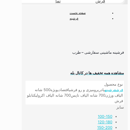
فرش
نما
طبیعی
صفحه نخست
فرشینه
فرشینه مدرن و مینیمال
فرشینه ماشینی سفارشی – طرب
فرشینه ماشینی سفارشی – طرب
مشاهده همه تخفیف ها در کانال بله
نوع محصول
فرش
فرشینه
پادری
رومیزی و رو فرشی
اقتصادی
ویژه
500 شانه
الیاف ورژن
700 شانه الیاف تاپس
700 شانه الیاف اکرولیک
تابلو
فرش
سایز
100-150
120-180
150-200