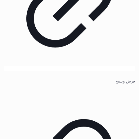
فرش وینتیج