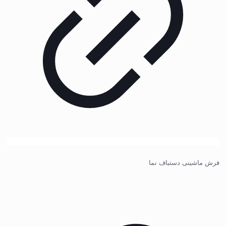
فرش ماشینی دستباف نما