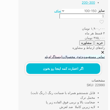
200-300
سایز
صاف
فرشینه
ماشینی
سفارشی
۱,۹۰۰,۰۰۰
تومان
-
۴ قسط هر ماه
طرب
۴۷۵,۰۰۰
تومان
عدد
خرید
مشاوره
راه‌های ارتباط و مشاوره
تماس مستقیم
ویدئوی محصولات
اینستاگرام
بله
اگر اعتبارت کمه اینجا رو بخون
مشخصات
SKU: 22990
قابل شستشو همراه با ضمانت رنگ ( رنگ ثابت)
مخمل ترک
ضخامت بالا و نرمی فوق العاده زیر پا
لایه زیرین کاملا ضد لعزش