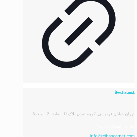
همه ویدیوها
آدرس:
تهران خیابان فردوسی, کوچه تمدن پلاک 11 - طبقه 2 - واحد8
نیاز به راهنمایی دارید؟
info@reihancarpet.com