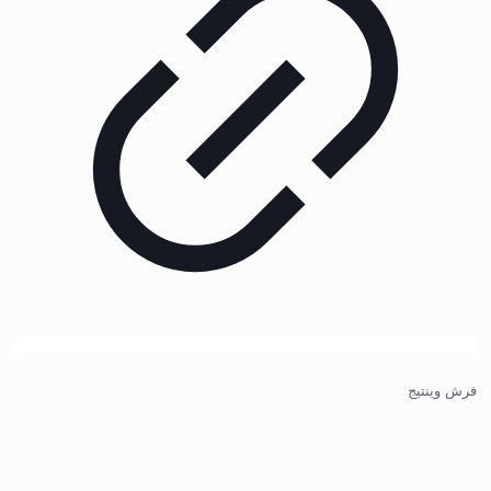
فرش وینتیج