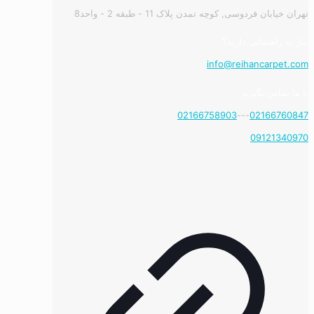
تهران خیابان فردوسی, کوچه تمدن پلاک 11 - طبقه 2 - واحد8
نیاز به راهنمایی دارید؟
info@reihancarpet.com
با ما تماس بگیرید
02166758903
---
02166760847
09121340970