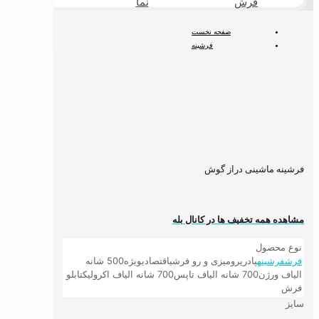
فرش
نما
طبیعی
صفحه نخست
فرشینه
فرشینه کودک
فرشینه اتاق کودک فانتزی
فرشینه ماشینی دراز گوش
فرشینه ماشینی دراز گوش
مشاهده همه تخفیف ها در کانال بله
نوع محصول
فرش
فرشینه
پادری
رومیزی و رو فرشی
اقتصادی
ویژه
500 شانه
الیاف ورژن
700 شانه الیاف تاپس
700 شانه الیاف اکرولیک
تابلو
فرش
سایز