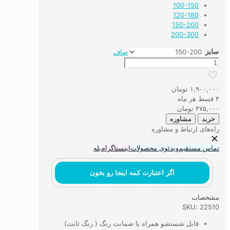
100-150
120-180
150-200
200-300
سایز
صاف
فرشینه
ماشینی
دراز
۱,۹۰۰,۰۰۰
تومان
گوش
۴ قسط هر ماه
عدد
۴۷۵,۰۰۰
تومان
خرید
مشاوره
راه‌های ارتباط و مشاوره
تماس مستقیم
ویدئوی محصولات
اینستاگرام
بله
اگر اعتبارت کمه اینجا رو بخون
مشخصات
SKU: 22510
قابل شستشو همراه با ضمانت رنگ ( رنگ ثابت)