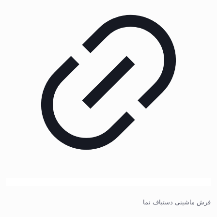
فرش ماشینی دستباف نما