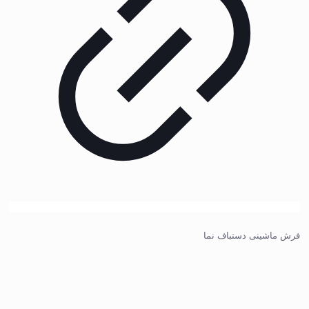
فرش ماشینی دستباف نما