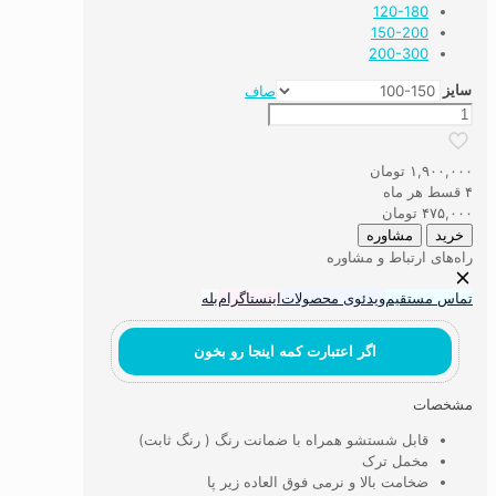
120-180
150-200
200-300
سایز
صاف
فرشینه
ماشینی
تروام
۱,۹۰۰,۰۰۰
تومان
(
۴ قسط هر ماه
Traum
۴۷۵,۰۰۰
تومان
)
خرید
مشاوره
عدد
راه‌های ارتباط و مشاوره
تماس مستقیم
ویدئوی محصولات
اینستاگرام
بله
اگر اعتبارت کمه اینجا رو بخون
مشخصات
قابل شستشو همراه با ضمانت رنگ ( رنگ ثابت)
مخمل ترک
ضخامت بالا و نرمی فوق العاده زیر پا