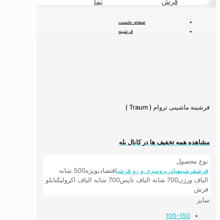
فرش
نما
طبیعی
صفحه نخست
فرشینه
فرشینه وینتیج و اصیل
فرشینه ماشینی تروام ( Traum )
فرشینه ماشینی تروام ( Traum )
مشاهده همه تخفیف ها در کانال بله
نوع محصول
فرش
فرشینه
پادری
رومیزی و رو فرشی
اقتصادی
ویژه
500 شانه
الیاف ورژن
700 شانه الیاف تاپس
700 شانه الیاف اکرولیک
تابلو
فرش
سایز
100-150