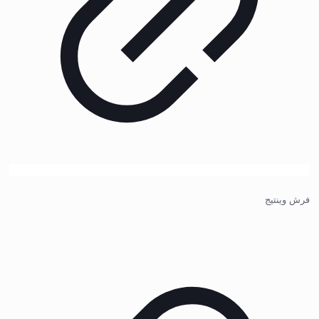
فرش وینتیج