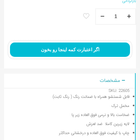
بازگردانی
فرشینه
ماشینی
اتاق
کودک
کوسن کودک
طرح
نقشه
حیوانات
اگر اعتبارت کمه اینجا رو بخون
زمین
کد3
عدد
مشخصات
SKU: 22605
قابل شستشو همراه با ضمانت رنگ ( رنگ ثابت)
مخمل ترک
ضخامت بالا و نرمی فوق العاده زیر پا
لایه زیرین کاملا ضد لعزش
چاپ با کیفیت فوق العاده و درخشانی حداکثر