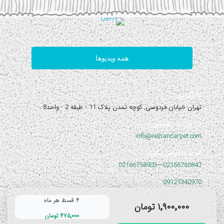
همه ویدیوها
آدرس:
تهران خیابان فردوسی, کوچه تمدن پلاک 11 - طبقه 2 - واحد8
نیاز به راهنمایی دارید؟
info@reihancarpet.com
با ما تماس بگیرید
02166758903
---
02166760847
09121340970
۴ قسط هر ماه
۱٬۹۰۰٬۰۰۰ تومان
۴۷۵٬۰۰۰ تومان