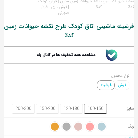
فرشینه ماشینی اتاق کودک طرح نقشه حیوانات زمین
کد3
تابلوفرش نقاشی ایرانی و
تابلوفرش تندیس و
تابلوفرش گل و گلدان
مینیاتور
مفهومی
مشاهده همه تخفیف ها در کانال بله
نوع محصول
فرش
فرشینه
200-300
150-200
120-180
100-150
سایز
رنگ