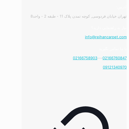
آدرس:
تهران خیابان فردوسی, کوچه تمدن پلاک 11 - طبقه 2 - واحد8
نیاز به راهنمایی دارید؟
info@reihancarpet.com
با ما تماس بگیرید
02166758903
---
02166760847
09121340970