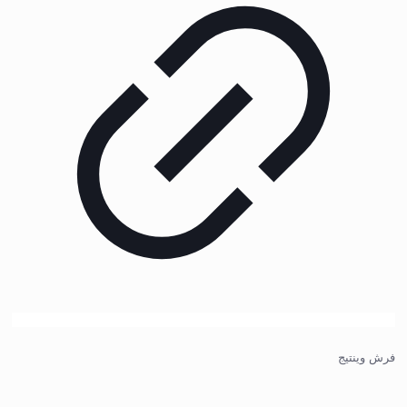
فرش وینتیج