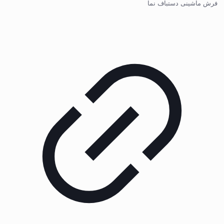
فرش ماشینی دستباف نما