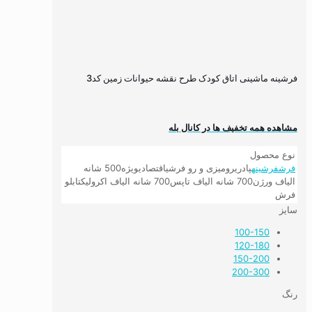
فرشینه ماشینی اتاق کودک طرح نقشه حیوانات زمین کد3
مشاهده همه تخفیف ها در کانال بله
نوع محصول
فرش
فرشینه
پادری
رومیزی و رو فرشی
اقتصادی
ویژه
500 شانه
الیاف ورژن
700 شانه الیاف تاپس
700 شانه الیاف اکرولیک
تابلو
فرش
سایز
100-150
120-180
150-200
200-300
رنگ