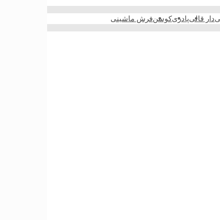
ی
دار قالی
پادری
کوسن
فرش ماشینی