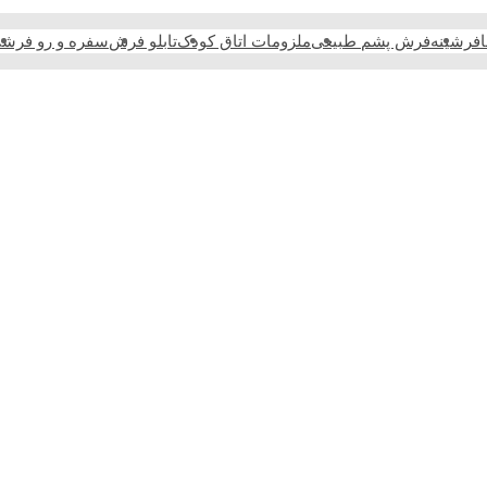
فرشینه
فرش پشم طبیعی
ملزومات اتاق کودک
تابلو فرش
سفره و رو فرش