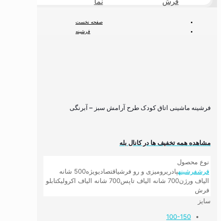
فرش
نما
طبیعی
صفحه نخست
فرشینه
فرشینه کودک
فرشینه اتاق کودک مدرن
فرشینه ماشینی اتاق کودک طرح آرامش سبز – آبرنگی
فرشینه ماشینی اتاق کودک طرح آرامش سبز – آبرنگی
مشاهده همه تخفیف ها در کانال بله
نوع محصول
فرش
فرشینه
پادری
رومیزی و رو فرشی
اقتصادی
ویژه
500 شانه
الیاف ورژن
700 شانه الیاف تاپس
700 شانه الیاف اکرولیک
تابلو
فرش
سایز
100-150