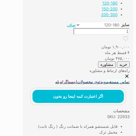
120-180
150-200
200-300
سایز
صاف
فرشینه
ماشینی
اتاق
۱,۹۰۰,۰۰۰
تومان
کودک
۴ قسط هر ماه
طرح
۴۷۵,۰۰۰
تومان
آرامش
خرید
مشاوره
سبز
راه‌های ارتباط و مشاوره
-
آبرنگی
تماس مستقیم
ویدئوی محصولات
اینستاگرام
بله
عدد
اگر اعتبارت کمه اینجا رو بخون
مشخصات
SKU: 22933
قابل شستشو همراه با ضمانت رنگ ( رنگ ثابت)
مخمل ترک