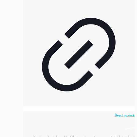
همه ویدیوها
آدرس:
تهران خیابان فردوسی, کوچه تمدن پلاک 11 - طبقه 2 - واحد8