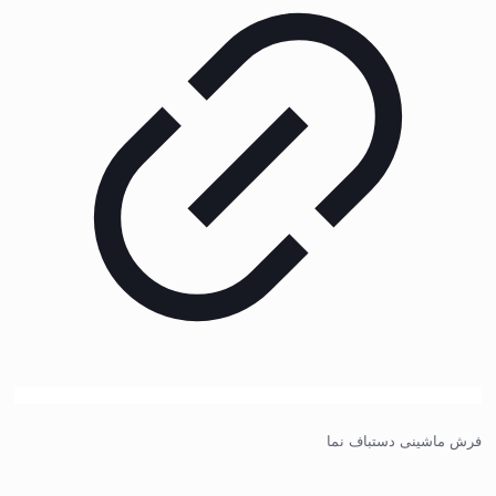
فرش ماشینی دستباف نما