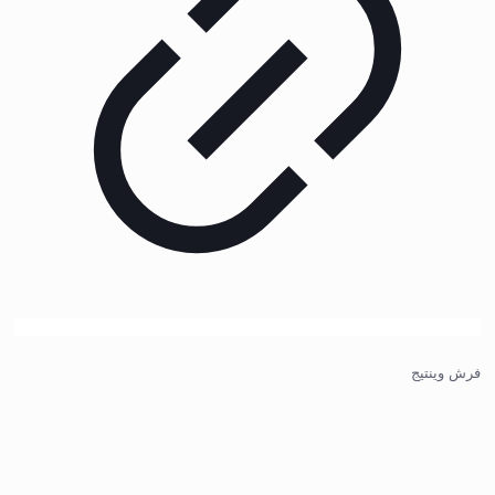
فرش وینتیج