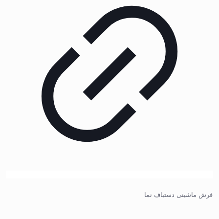
فرش ماشینی دستباف نما