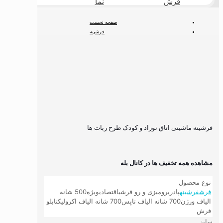
فرش
نما
طبیعی
صفحه نخست
فرشینه
فرشینه کودک
فرشینه اتاق کودک مدرن
فرشینه ماشینی اتاق نوزاد و کودک طرح ربات ها
فرشینه ماشینی اتاق نوزاد و کودک طرح ربات ها
مشاهده همه تخفیف ها در کانال بله
نوع محصول
فرش
فرشینه
پادری
رومیزی و رو فرشی
اقتصادی
ویژه
500 شانه
الیاف ورژن
700 شانه الیاف تاپس
700 شانه الیاف اکرولیک
تابلو
فرش
سایز