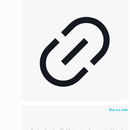
همه ویدیوها
آدرس:
تهران خیابان فردوسی, کوچه تمدن پلاک 11 - طبقه 2 - واحد8