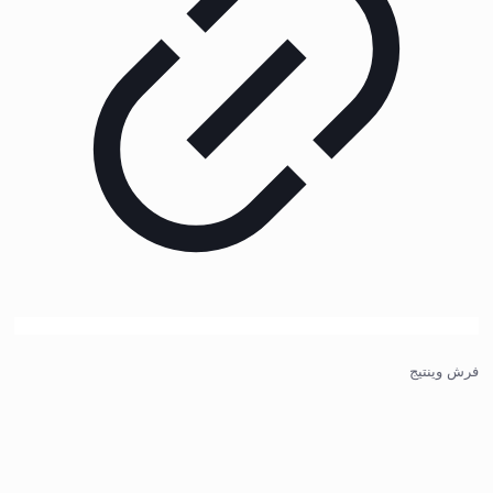
فرش وینتیج