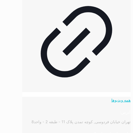
همه ویدیوها
آدرس:
تهران خیابان فردوسی, کوچه تمدن پلاک 11 - طبقه 2 - واحد8