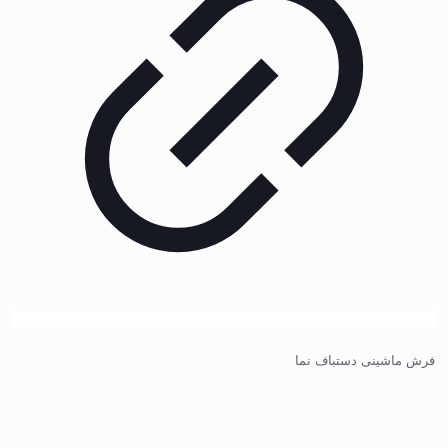
فرش ماشینی دستباف نما