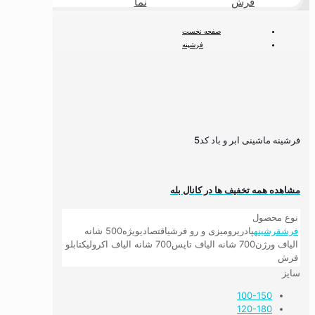
فرش
نما
طبیعی
صفحه نخست
فرشینه
فرشینه مدرن و مینیمال
فرشینه ماشینی ابر و باد کد5
فرشینه ماشینی ابر و باد کد5
مشاهده همه تخفیف ها در کانال بله
نوع محصول
فرش
فرشینه
پادری
رومیزی و رو فرشی
اقتصادی
ویژه
500 شانه
الیاف ورژن
700 شانه الیاف تاپس
700 شانه الیاف اکرولیک
تابلو
فرش
سایز
100-150
120-180