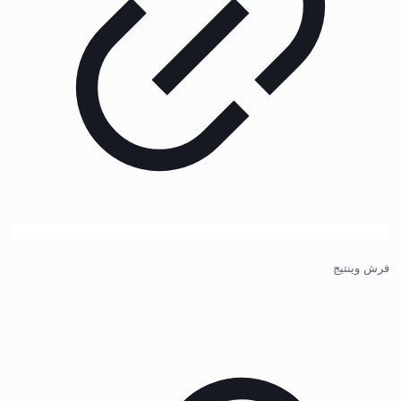
فرش وینتیج