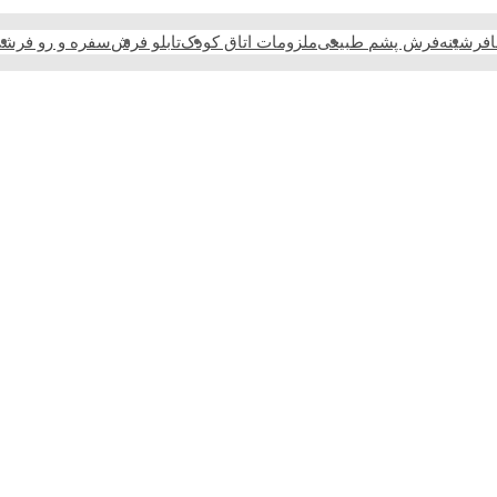
فرشینه
فرش پشم طبیعی
ملزومات اتاق کودک
تابلو فرش
سفره و رو فرش