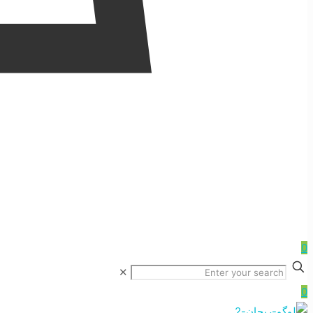
0
✕
0