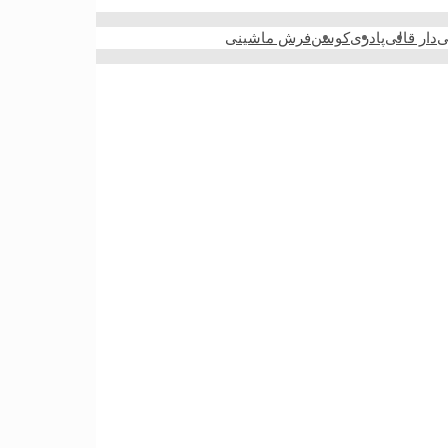
ی
دار قالی
پادری
کوسن
فرش ماشینی