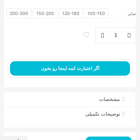
200-300
150-200
120-180
100-150
سایز
فرشینه
طرح
فلورت
عدد
اگر اعتبارت کمه اینجا رو بخون
فرش ماشینی مدرن
مشخصات
توضیحات تکمیلی