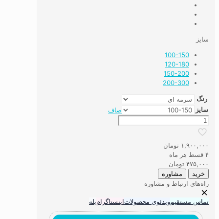
سایز
100-150
120-180
150-200
200-300
رنگ
سایز
صاف
فرشینه
طرح
افشان
۱,۹۰۰,۰۰۰
تومان
جدید
۴ قسط هر ماه
عدد
۴۷۵,۰۰۰
تومان
خرید
مشاوره
راه‌های ارتباط و مشاوره
تماس مستقیم
ویدئوی محصولات
اینستاگرام
بله