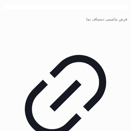
فرش ماشینی دستباف نما