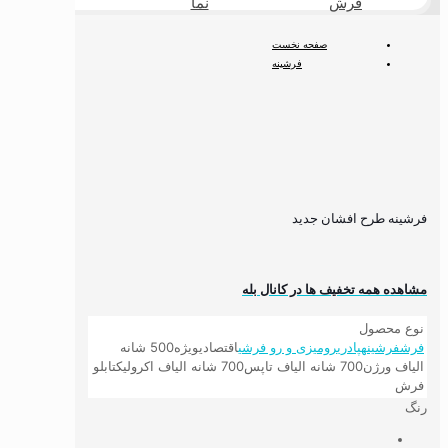
فرش
نما
طبیعی
صفحه نخست
فرشینه
فرشینه طرح افشان جدید
فرشینه طرح افشان جدید
مشاهده همه تخفیف ها در کانال بله
نوع محصول
فرش
فرشینه
پادری
رومیزی و رو فرشی
اقتصادی
ویژه
500 شانه
الیاف ورژن
700 شانه الیاف تاپس
700 شانه الیاف اکرولیک
تابلو
فرش
رنگ