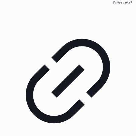
فرش وینتیج