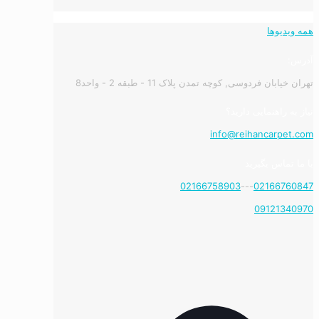
همه ویدیوها
آدرس:
تهران خیابان فردوسی, کوچه تمدن پلاک 11 - طبقه 2 - واحد8
نیاز به راهنمایی دارید؟
info@reihancarpet.com
با ما تماس بگیرید
02166758903
---
02166760847
09121340970