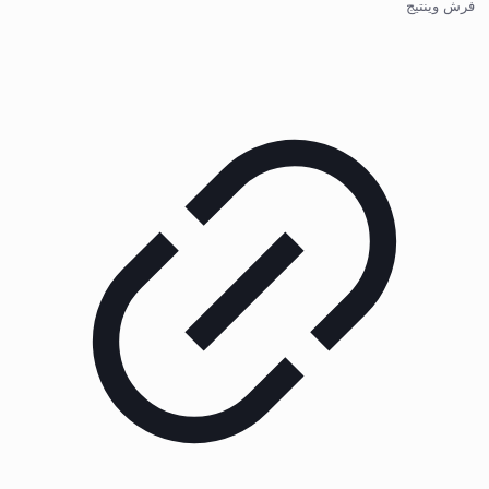
فرش وینتیج