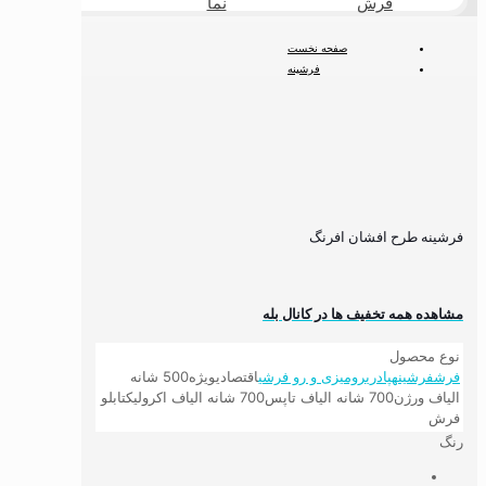
فرش
نما
طبیعی
صفحه نخست
فرشینه
فرشینه کلاسیک
فرشینه طرح افشان افرنگ
فرشینه طرح افشان افرنگ
مشاهده همه تخفیف ها در کانال بله
نوع محصول
فرش
فرشینه
پادری
رومیزی و رو فرشی
اقتصادی
ویژه
500 شانه
الیاف ورژن
700 شانه الیاف تاپس
700 شانه الیاف اکرولیک
تابلو
فرش
رنگ