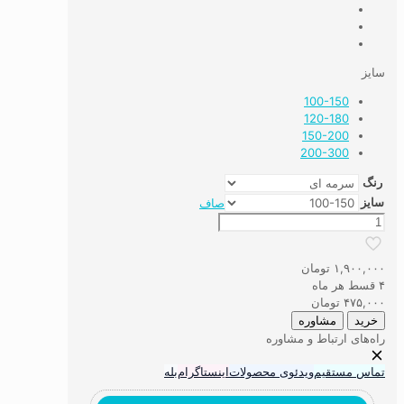
سایز
100-150
120-180
150-200
200-300
رنگ
سایز
صاف
فرشینه
طرح
افشان
۱,۹۰۰,۰۰۰
تومان
افرنگ
۴ قسط هر ماه
عدد
۴۷۵,۰۰۰
تومان
خرید
مشاوره
راه‌های ارتباط و مشاوره
تماس مستقیم
ویدئوی محصولات
اینستاگرام
بله