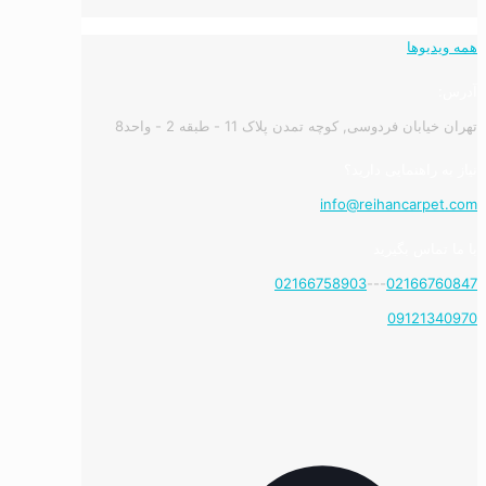
همه ویدیوها
آدرس:
تهران خیابان فردوسی, کوچه تمدن پلاک 11 - طبقه 2 - واحد8
نیاز به راهنمایی دارید؟
info@reihancarpet.com
با ما تماس بگیرید
02166758903
---
02166760847
09121340970