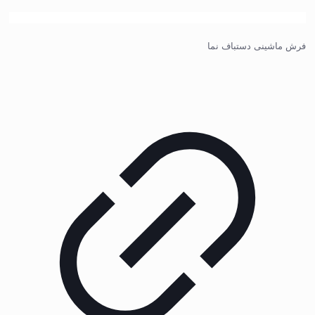
فرش ماشینی دستباف نما