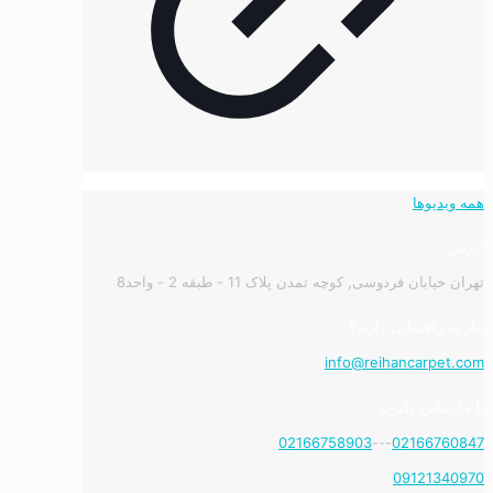
همه ویدیوها
آدرس:
تهران خیابان فردوسی, کوچه تمدن پلاک 11 - طبقه 2 - واحد8
نیاز به راهنمایی دارید؟
info@reihancarpet.com
با ما تماس بگیرید
02166758903
---
02166760847
09121340970