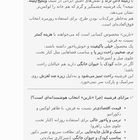
با
زمینه لاکیِ ترند
و نقش‌های اصیلِ ایرانی در سبک
وینتیج/پتینه
.
نتیجه؟ یک فرشینه چشمگیر و گرم که هم خانه را لوکس‌تر
نشان می‌دهد،
هم به‌خاطر چرک‌تاب بودنِ طرح، برای استفاده روزمره انتخاب
فوق‌العاده‌ای است.
«نارین» مخصوص کسانی است که می‌خواهند با
هزینه کمتر
نسبت به فرش،
یک محصول
خیلی باکیفیت
و خوش‌پاخور داشته باشند:
نرم، ضخیم، راحت زیر پا
و مناسب فضاهایی مثل کنار تخت،
جلوی مبل و آشپزخانه.
اگر در خانه
کودک
یا
حیوان خانگی
دارید هم خیالتان راحت
باشد؛
این فرشینه
راحت تمیز می‌شود
و به‌دلیل
زیره ضد لغزش
روی
سرامیک و پارکت سر نمی‌خورد.
✅ مزایای فرشینه (چرا «نارین» انتخاب هوشمندانه‌ای است؟)
قیمت اقتصادی‌تر
نسبت به فرش، با ظاهر لوکس و
دکوراتیو
نرمی و پاخور عالی
برای استفاده روزانه (کنار تخت،
جلوی مبل، راهرو)
سبک و قابل جابه‌جایی
برای نظافت سریع و تغییر دکور
مناسب کودک و حیوان خانگی
(تمیزکاری ساده‌تر،