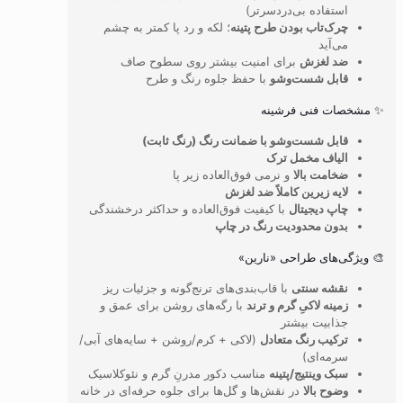
استفاده بی‌دردسرتر)
چرک‌تاب بودن طرح پتینه
؛ لکه و رد پا کمتر به چشم
می‌آید
ضد لغزش
برای امنیت بیشتر روی سطوح صاف
قابل شست‌وشو
با حفظ جلوه رنگ و طرح
✨ مشخصات فنی فرشینه
قابل شست‌وشو با ضمانت رنگ (رنگ ثابت)
الیاف مخمل ترک
ضخامت بالا
و نرمی فوق‌العاده زیر پا
لایه زیرین کاملاً ضد لغزش
چاپ دیجیتال
با کیفیت فوق‌العاده و حداکثر درخشندگی
بدون محدودیت رنگ در چاپ
🎨 ویژگی‌های طراحی «نارین»
نقشه سنتی
با قاب‌بندی‌های ترنج‌گونه و جزئیات ریز
زمینه لاکیِ گرم و ترند
با رگه‌های روشن برای عمق و
جذابیت بیشتر
ترکیب رنگ متعادل
(لاکی + کرم/روشن + سایه‌های آبی/
سرمه‌ای)
سبک وینتیج/پتینه
مناسب دکور مدرنِ گرم و نئوکلاسیک
وضوح بالا
در نقش‌ها و گل‌ها برای جلوه حرفه‌ای در خانه