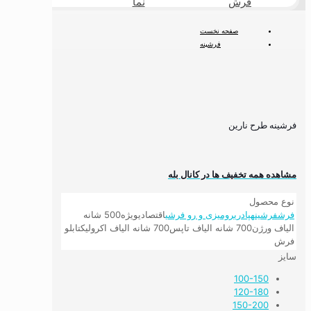
فرش
نما
طبیعی
صفحه نخست
فرشینه
فرشینه وینتیج و اصیل
فرشینه طرح نارین
فرشینه طرح نارین
مشاهده همه تخفیف ها در کانال بله
نوع محصول
فرش
فرشینه
پادری
رومیزی و رو فرشی
اقتصادی
ویژه
500 شانه
الیاف ورژن
700 شانه الیاف تاپس
700 شانه الیاف اکرولیک
تابلو
فرش
سایز
100-150
120-180
150-200