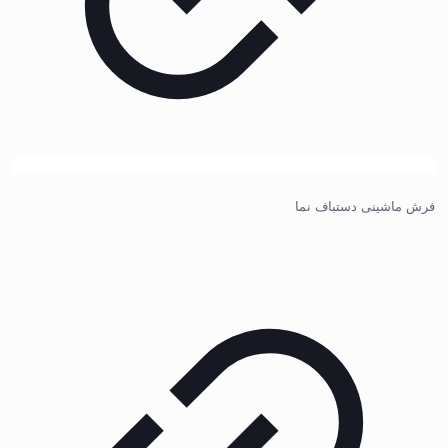
فرش ماشینی دستباف نما