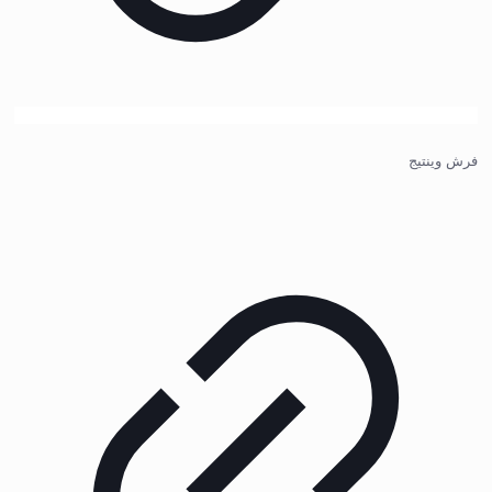
فرش وینتیج