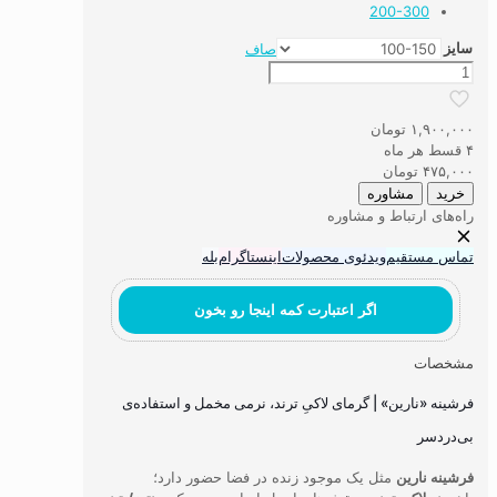
200-300
سایز
صاف
فرشینه
طرح
نارین
۱,۹۰۰,۰۰۰
تومان
عدد
۴ قسط هر ماه
۴۷۵,۰۰۰
تومان
خرید
مشاوره
راه‌های ارتباط و مشاوره
تماس مستقیم
ویدئوی محصولات
اینستاگرام
بله
اگر اعتبارت کمه اینجا رو بخون
مشخصات
فرشینه «نارین» | گرمای لاکیِ ترند، نرمی مخمل و استفاده‌ی
بی‌دردسر
فرشینه نارین
مثل یک موجود زنده در فضا حضور دارد؛